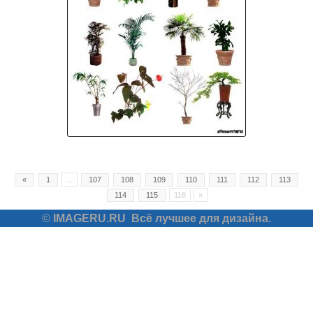
«
1
...
107
108
109
110
111
112
113
114
115
116
»
©
IMAGERU.RU
Всё лучшее для дизайна.