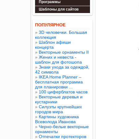
Программы
Шаблоны для сайтов
ПОПУЛЯРНОЕ
»
3D человечки. Большая
коллекция
»
Шаблон афиши
концерта
»
Векторные орнаменты II
»
Жених и невеста -
шаблон для фотошопа
»
Знаки ухода за одеждой,
42 символа
»
IKEA Home Planner –
бесплатная программа
для планировки ...
»
100 циферблатов часов
»
Векторные деревья и
кустарники
»
Силуэты крупнейших
городов мира
»
Картины художника
Всеволода Иванова
»
Черно-белые векторные
орнаменты
»
Отпечатки протекторов