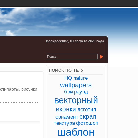
Воскресение, 09 августа 2026 года
ПОИСК ПО ТЕГУ
HQ
nature
wallpapers
клипарты, рисунки,
бэкграунд
векторный
иконки
логотип
скрап
орнамент
текстура
фотошоп
шаблон