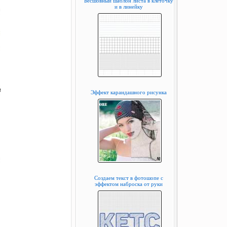
Бесшовный шаблон листа в клеточку
и в линейку
Эффект карандашного рисунка
Создаем текст в фотошопе с
эффектом наброска от руки