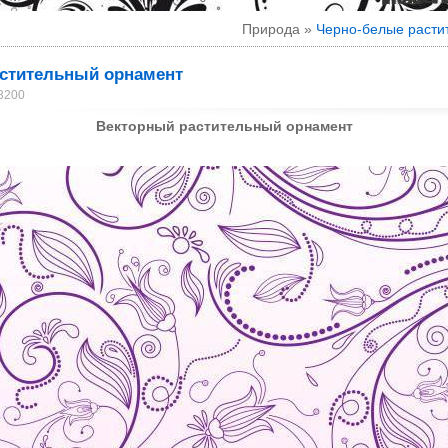
Природа »
Черно-белые расти
стительный орнамент
 3200
Векторный растительный орнамент