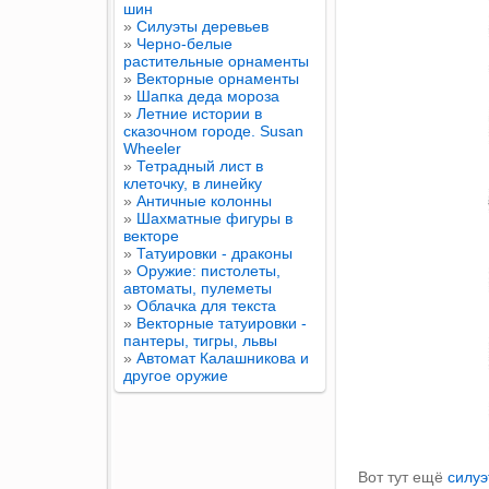
шин
»
Силуэты деревьев
»
Черно-белые
растительные орнаменты
»
Векторные орнаменты
»
Шапка деда мороза
»
Летние истории в
сказочном городе. Susan
Wheeler
»
Тетрадный лист в
клеточку, в линейку
»
Античные колонны
»
Шахматные фигуры в
векторе
»
Татуировки - драконы
»
Оружие: пистолеты,
автоматы, пулеметы
»
Облачка для текста
»
Векторные татуировки -
пантеры, тигры, львы
»
Автомат Калашникова и
другое оружие
Вот тут ещё
силуэ