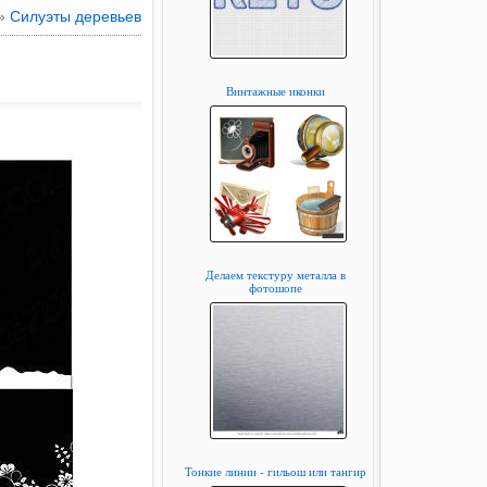
 »
Силуэты деревьев
Винтажные иконки
Делаем текстуру металла в
фотошопе
Тонкие линии - гильош или тангир