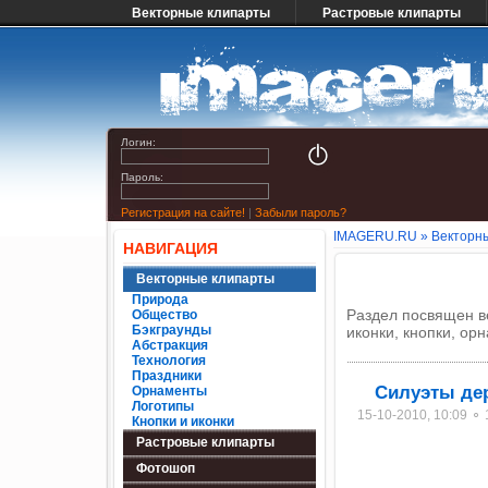
Векторные клипарты
Растровые клипарты
Логин:
Пароль:
Регистрация на сайте!
|
Забыли пароль?
IMAGERU.RU
»
Векторн
НАВИГАЦИЯ
Векторные клипарты
Природа
Раздел посвящен ве
Общество
Бэкграунды
иконки, кнопки, ор
Абстракция
Технология
Праздники
Силуэты де
Орнаменты
Логотипы
15-10-2010, 10:09 ⚬
Кнопки и иконки
Растровые клипарты
Фотошоп