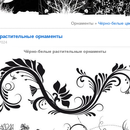
Орнаменты »
Чёрно-белые цв
растительные орнаменты
17024
Чёрно-белые растительные орнаменты