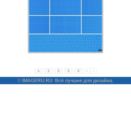
«
1
2
3
4
5
»
©
IMAGERU.RU
Всё лучшее для дизайна.