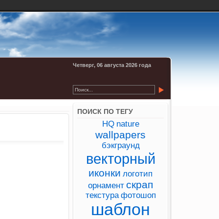
Четверг, 06 августа 2026 года
ПОИСК ПО ТЕГУ
HQ
nature
wallpapers
бэкграунд
векторный
иконки
логотип
скрап
орнамент
текстура
фотошоп
шаблон