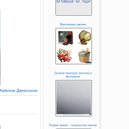
Винтажные иконки
Делаем текстуру металла в
фотошопе
Майклом Джексоном
Тонкие линии - гильош или тангир