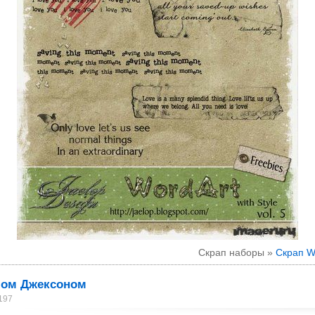
Скрап наборы »
Скрап Wo
лом Джексоном
197