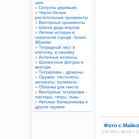
шин
»
Силуэты деревьев
»
Черно-белые
растительные орнаменты
»
Векторные орнаменты
»
Шапка деда мороза
»
Летние истории в
сказочном городе. Susan
Wheeler
»
Тетрадный лист в
клеточку, в линейку
»
Античные колонны
»
Шахматные фигуры в
векторе
»
Татуировки - драконы
»
Оружие: пистолеты,
автоматы, пулеметы
»
Облачка для текста
»
Векторные татуировки -
пантеры, тигры, львы
»
Автомат Калашникова и
другое оружие
Фото с Майк
5-07-2011, 00:29 ⚬ 3