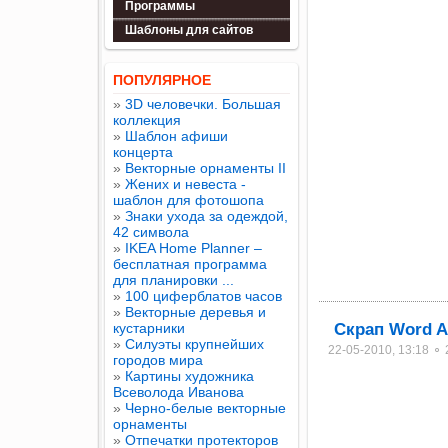
Программы
Шаблоны для сайтов
ПОПУЛЯРНОЕ
»
3D человечки. Большая
коллекция
»
Шаблон афиши
концерта
»
Векторные орнаменты II
»
Жених и невеста -
шаблон для фотошопа
»
Знаки ухода за одеждой,
42 символа
»
IKEA Home Planner –
бесплатная программа
для планировки ...
»
100 циферблатов часов
»
Векторные деревья и
кустарники
Скрап Word Ar
»
Силуэты крупнейших
22-05-2010, 13:18 ⚬
городов мира
»
Картины художника
Всеволода Иванова
»
Черно-белые векторные
орнаменты
»
Отпечатки протекторов