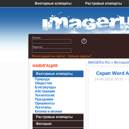
Векторные клипарты
Растровые клипарты
Логин:
Пароль:
Регистрация на сайте!
|
Забыли пароль?
IMAGERU.RU
»
Фотошо
НАВИГАЦИЯ
Скрап Word Ar
Векторные клипарты
Природа
14-05-2010, 00:37 ⚬
Общество
Бэкграунды
Абстракция
Технология
Праздники
Орнаменты
Логотипы
Кнопки и иконки
Растровые клипарты
Фотошоп