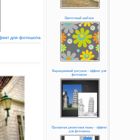
Цветочный шаблон
фект для фотошопа
Карандашный рисунок - эффект для
фотошопа
Прошитая джинсовая ткань - эффект
для фотошопа