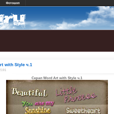
Фотошоп
п
t with Style ч.1
 2191
Скрап Word Art with Style ч.1