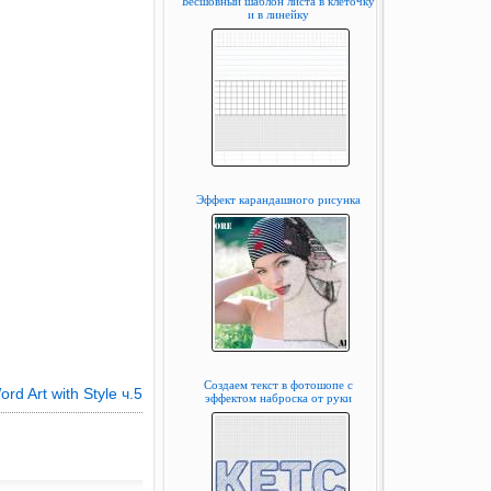
Бесшовный шаблон листа в клеточку
и в линейку
Эффект карандашного рисунка
Создаем текст в фотошопе с
rd Art with Style ч.5
эффектом наброска от руки