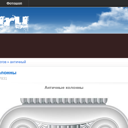
Фотошоп
егов
» античный
олонны
17831
Античные колонны