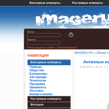
Векторные клипарты
Растровые клипарты
Логин:
Пароль:
Регистрация на сайте!
|
Забыли пароль?
IMAGERU.RU
»
Облако т
НАВИГАЦИЯ
Античные к
Векторные клипарты
Природа
8-06-2011, 00:24 ⚬ 
Общество
Бэкграунды
Абстракция
Технология
Праздники
Орнаменты
Логотипы
Кнопки и иконки
Растровые клипарты
Фотошоп