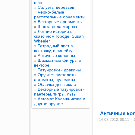
шин
»
Силуэты деревьев
»
Черно-белые
растительные орнаменты
»
Векторные орнаменты
»
Шапка деда мороза
»
Летние истории в
сказочном городе. Susan
Wheeler
»
Тетрадный лист в
клеточку, в линейку
»
Античные колонны
»
Шахматные фигуры в
векторе
»
Татуировки - драконы
»
Оружие: пистолеты,
автоматы, пулеметы
»
Облачка для текста
»
Векторные татуировки -
пантеры, тигры, львы
»
Автомат Калашникова и
другое оружие
Античные ко
14-08-2012, 00:11 ⚬