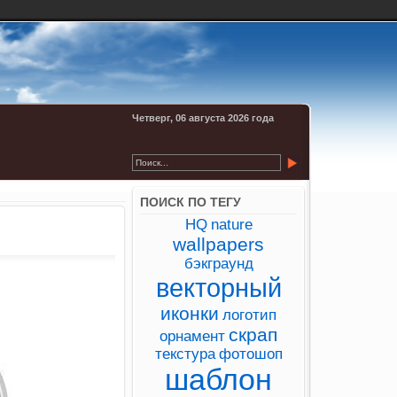
Четверг, 06 августа 2026 года
ПОИСК ПО ТЕГУ
HQ
nature
wallpapers
бэкграунд
векторный
иконки
логотип
скрап
орнамент
текстура
фотошоп
шаблон