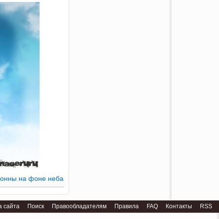
лонны на фоне неба
а сайта
Поиск
Правообладателям
Правила
FAQ
Контакты
RSS