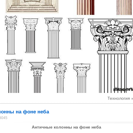
Технология 
лонны на фоне неба
 8045
Античные колонны на фоне неба