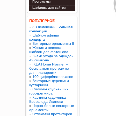
Программы
Шаблоны для сайтов
ПОПУЛЯРНОЕ
»
3D человечки. Большая
коллекция
»
Шаблон афиши
концерта
»
Векторные орнаменты II
»
Жених и невеста -
шаблон для фотошопа
»
Знаки ухода за одеждой,
42 символа
»
IKEA Home Planner –
бесплатная программа
для планировки ...
»
100 циферблатов часов
»
Векторные деревья и
кустарники
»
Силуэты крупнейших
городов мира
»
Картины художника
Всеволода Иванова
»
Черно-белые векторные
орнаменты
»
Отпечатки протекторов