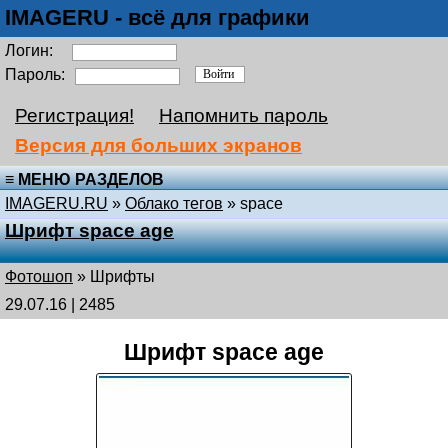
IMAGERU - всё для графики
Логин:
Пароль:
Регистрация!
Напомнить пароль
Версия для больших экранов
≡ МЕНЮ РАЗДЕЛОВ
IMAGERU.RU
»
Облако тегов
» space
Шрифт space age
Фотошоп
»
Шрифты
29.07.16 | 2485
Шрифт space age