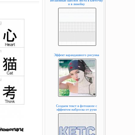
Бесшовный шаблон листа в клеточку
и в линейку
Эффект карандашного рисунка
Создаем текст в фотошопе с
эффектом наброска от руки