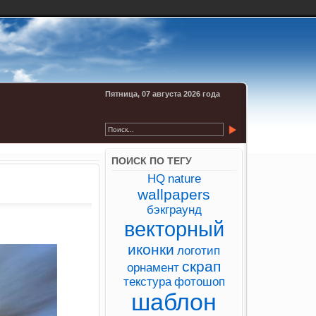
Пятница, 07 августа 2026 года
ПОИСК ПО ТЕГУ
HQ
nature
wallpapers
бэкграунд
векторный
иконки
логотип
скрап
орнамент
текстура
фотошоп
шаблон