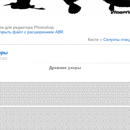
ти для редактора Photoshop.
открыть файл с расширением ABR
.
Кисти »
Силуэты птиц
оры
 2103
Древние узоры