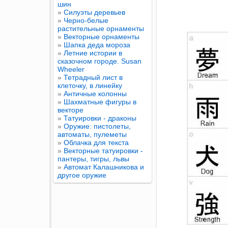
шин
»
Силуэты деревьев
»
Черно-белые
растительные орнаменты
»
Векторные орнаменты
»
Шапка деда мороза
»
Летние истории в
сказочном городе. Susan
Wheeler
»
Тетрадный лист в
клеточку, в линейку
»
Античные колонны
»
Шахматные фигуры в
векторе
»
Татуировки - драконы
»
Оружие: пистолеты,
автоматы, пулеметы
»
Облачка для текста
»
Векторные татуировки -
пантеры, тигры, львы
»
Автомат Калашникова и
другое оружие