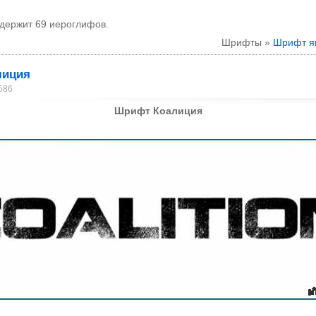
держит 69 иероглифов.
Шрифты »
Шрифт я
лиция
586
Шрифт Коалиция