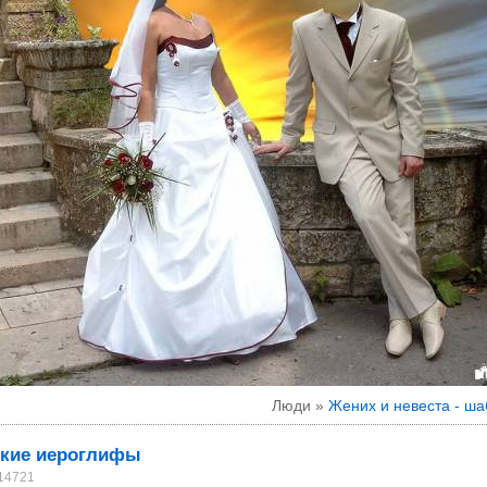
Люди »
Жених и невеста - ш
кие иероглифы
 14721