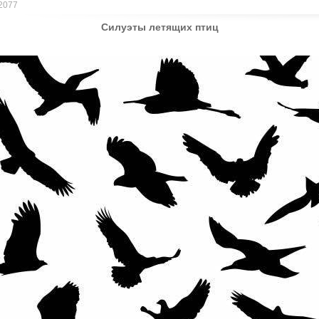
 2077
Силуэты летящих птиц