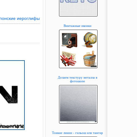
понские иероглифы
Винтажные иконки
Делаем текстуру металла в
фотошопе
Тонкие линии - гильош или тангир