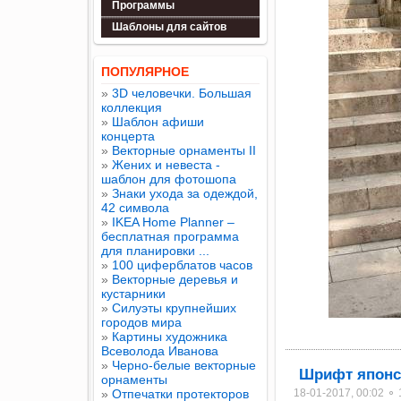
Программы
Шаблоны для сайтов
ПОПУЛЯРНОЕ
»
3D человечки. Большая
коллекция
»
Шаблон афиши
концерта
»
Векторные орнаменты II
»
Жених и невеста -
шаблон для фотошопа
»
Знаки ухода за одеждой,
42 символа
»
IKEA Home Planner –
бесплатная программа
для планировки ...
»
100 циферблатов часов
»
Векторные деревья и
кустарники
»
Силуэты крупнейших
городов мира
»
Картины художника
Всеволода Иванова
»
Черно-белые векторные
Шрифт японс
орнаменты
»
Отпечатки протекторов
18-01-2017, 00:02 ⚬