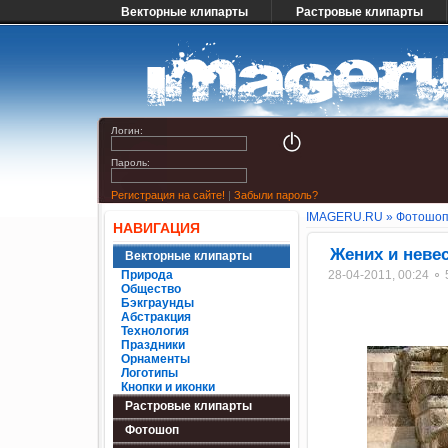
Векторные клипарты
Растровые клипарты
Логин:
Пароль:
Регистрация на сайте!
|
Забыли пароль?
IMAGERU.RU
»
Фотошо
НАВИГАЦИЯ
Жених и неве
Векторные клипарты
Природа
28-04-2011, 00:24 ⚬
Общество
Бэкграунды
Абстракция
Технология
Праздники
Орнаменты
Логотипы
Кнопки и иконки
Растровые клипарты
Фотошоп