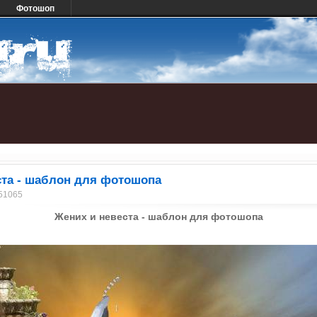
Фотошоп
п
ста - шаблон для фотошопа
 51065
Жених и невеста - шаблон для фотошопа