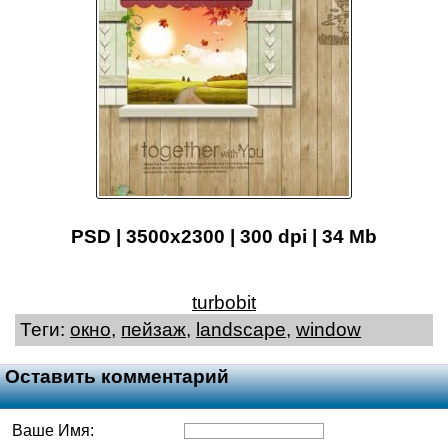
PSD | 3500x2300 | 300 dpi | 34 Mb
turbobit
Теги:
окно
,
пейзаж
,
landscape
,
window
Оставить комментарий
Ваше Имя: