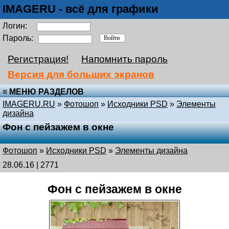
IMAGERU - всё для графики
Логин:
Пароль:
Регистрация!
Напомнить пароль
Версия для больших экранов
≡ МЕНЮ РАЗДЕЛОВ
IMAGERU.RU
»
Фотошоп
»
Исходники PSD
»
Элементы
дизайна
Фон с пейзажем в окне
Фотошоп
»
Исходники PSD
»
Элементы дизайна
28.06.16 | 2771
Фон с пейзажем в окне