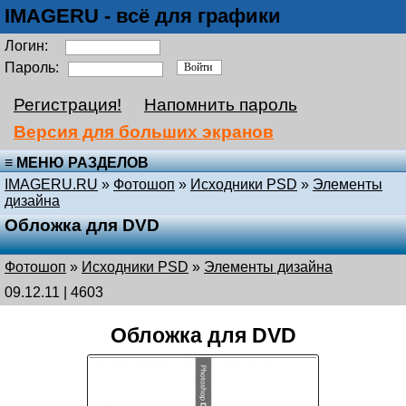
IMAGERU - всё для графики
Логин:
Пароль:
Регистрация!
Напомнить пароль
Версия для больших экранов
≡ МЕНЮ РАЗДЕЛОВ
IMAGERU.RU
»
Фотошоп
»
Исходники PSD
»
Элементы
дизайна
Обложка для DVD
Фотошоп
»
Исходники PSD
»
Элементы дизайна
09.12.11 | 4603
Обложка для DVD