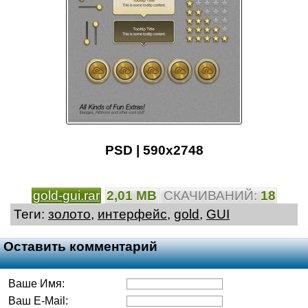
PSD | 590x2748
gold-gui.rar
2,01 MB
CКАЧИВАНИЙ:
18
Теги:
золото
,
интерфейс
,
gold
,
GUI
Оставить комментарий
Ваше Имя:
Ваш E-Mail: