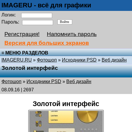
IMAGERU - всё для графики
Логин:
Пароль:
Регистрация!
Напомнить пароль
Версия для больших экранов
≡ МЕНЮ РАЗДЕЛОВ
IMAGERU.RU
»
Фотошоп
»
Исходники PSD
»
Веб дизайн
Золотой интерфейс
Фотошоп
»
Исходники PSD
»
Веб дизайн
08.09.16 | 2697
Золотой интерфейс