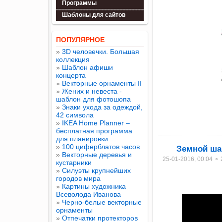
Программы
Шаблоны для сайтов
ПОПУЛЯРНОЕ
»
3D человечки. Большая
коллекция
»
Шаблон афиши
концерта
»
Векторные орнаменты II
»
Жених и невеста -
шаблон для фотошопа
»
Знаки ухода за одеждой,
42 символа
»
IKEA Home Planner –
бесплатная программа
для планировки ...
»
100 циферблатов часов
Земной ша
»
Векторные деревья и
25-01-2016, 00:04 ⚬
кустарники
»
Силуэты крупнейших
городов мира
»
Картины художника
Всеволода Иванова
»
Черно-белые векторные
орнаменты
»
Отпечатки протекторов