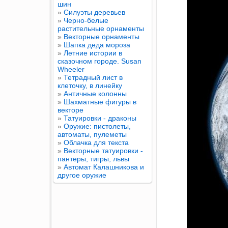
шин
»
Силуэты деревьев
»
Черно-белые
растительные орнаменты
»
Векторные орнаменты
»
Шапка деда мороза
»
Летние истории в
сказочном городе. Susan
Wheeler
»
Тетрадный лист в
клеточку, в линейку
»
Античные колонны
»
Шахматные фигуры в
векторе
»
Татуировки - драконы
»
Оружие: пистолеты,
автоматы, пулеметы
»
Облачка для текста
»
Векторные татуировки -
пантеры, тигры, львы
»
Автомат Калашникова и
другое оружие