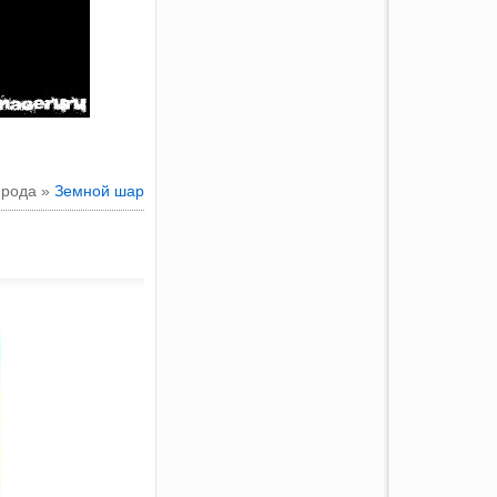
рода »
Земной шар