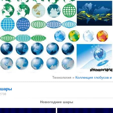
Технология »
Коллекция глобусов и
 шары
 2738
Новогодние шары