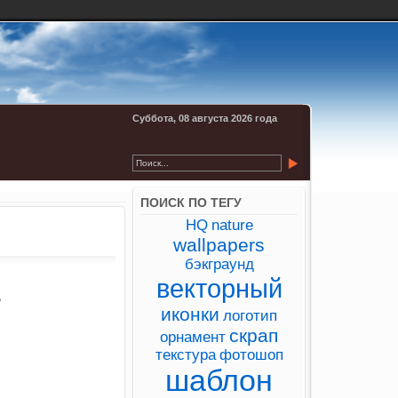
Суббота, 08 августа 2026 года
ПОИСК ПО ТЕГУ
HQ
nature
wallpapers
бэкграунд
векторный
иконки
логотип
скрап
орнамент
текстура
фотошоп
шаблон