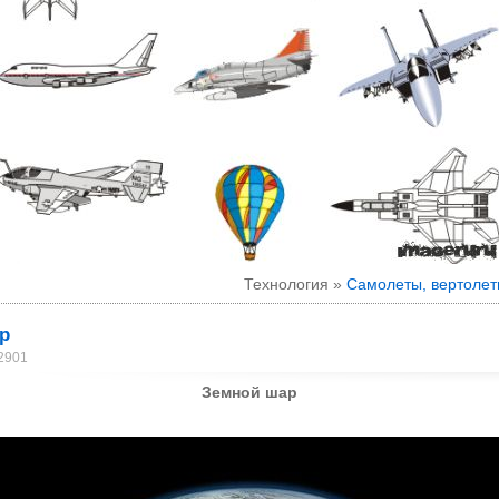
Технология »
Самолеты, вертоле
р
 2901
Земной шар