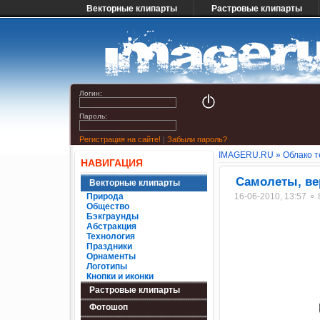
Векторные клипарты
Растровые клипарты
Логин:
Пароль:
Регистрация на сайте!
|
Забыли пароль?
IMAGERU.RU
»
Облако т
НАВИГАЦИЯ
Самолеты, в
Векторные клипарты
Природа
16-06-2010, 13:57 ⚬
Общество
Бэкграунды
Абстракция
Технология
Праздники
Орнаменты
Логотипы
Кнопки и иконки
Растровые клипарты
Фотошоп