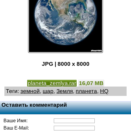
JPG | 8000 x 8000
planeta_zemlya.rar
16,07 MB
Теги:
земной
,
шар
,
Земля
,
планета
,
HQ
Оставить комментарий
Ваше Имя:
Ваш E-Mail: